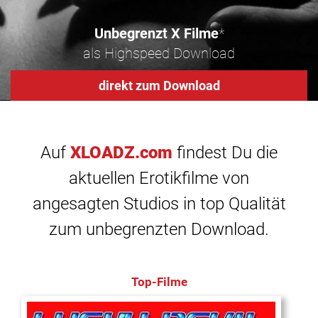
Unbegrenzt X Filme
*
als Highspeed Download
direkt zum Download
Auf
XLOADZ.com
findest Du die
aktuellen Erotikfilme von
angesagten Studios in top Qualität
zum unbegrenzten Download.
Top-Filme